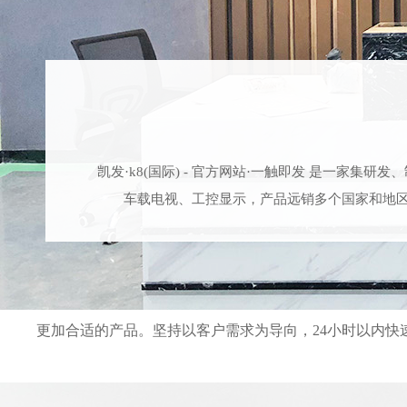
凯发·k8(国际) - 官方网站
车载电视、工控显示，产品远销多个国家和地区，被
集研发、制造、销售为一体的LCM、TP、CG制造厂商。配备了
自有高素质的研发生产管理50人，3年以上员工26
公司完善的流程体系，对质量层层把关，标准化执行流程，严
提供专业的使用技术指导，更加省心 ，专业的技术与客服团
理体系等，拥有多项自主核心技术与完善的企业管理标准
不同客户的不同需求；满意的产品外观和功能检测以保证
厚德的经营理念，在专注本地市场开拓的同时，为
更加合适的产品。坚持以客户需求为导向，24小时以内