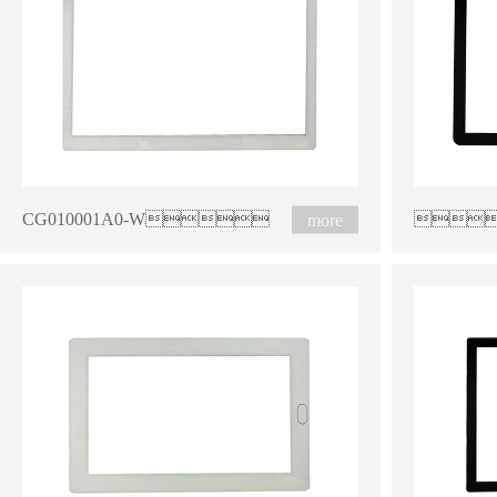
CG010001A0-W
