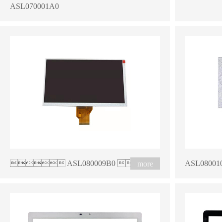
ASL070001A0
 ASL080009B0 
ASL0800