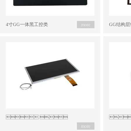
4寸GG一体黑工控类
GG结构层9
 
